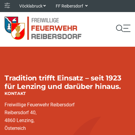
Vöcklabruck
FF Reibersdorf
Tradition trifft Einsatz – seit 1923
für Lenzing und darüber hinaus.
KONTAKT
Freiwillige Feuerwehr Reibersdorf
Reibersdorf 40,
4860 Lenzing,
Österreich