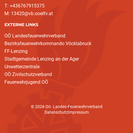
T: +436767915375
M: 13420@vb.ooelfv.at
EXTERNE LINKS
OÖ Landesfeuerwehrverband
Bezirksfeuerwehrkommando Vöcklabruck
(current)
FF-Lenzing
Stadtgemeinde Lenzing an der Ager
Unwetterzentrale
OÖ Zivilschutzverband
Feuerwehrjugend OÖ
© 2026 Oö. Landes-Feuerwehrverband
Datenschutz
Impressum