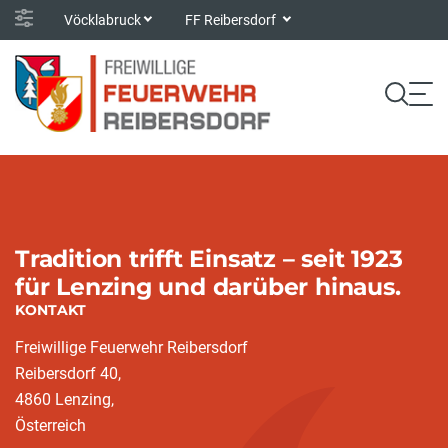
Vöcklabruck
FF Reibersdorf
Tradition trifft Einsatz – seit 1923
für Lenzing und darüber hinaus.
KONTAKT
Freiwillige Feuerwehr Reibersdorf
Reibersdorf 40,
4860 Lenzing,
Österreich