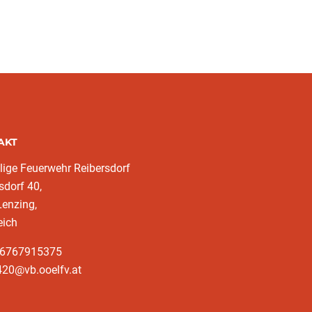
AKT
llige Feuerwehr Reibersdorf
sdorf 40,
enzing,
eich
36767915375
420@vb.ooelfv.at