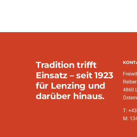
Tradition trifft
KONT
Einsatz – seit 1923
Freiwi
Reiber
für Lenzing und
4860 L
darüber hinaus.
Österr
T: +4
M: 13